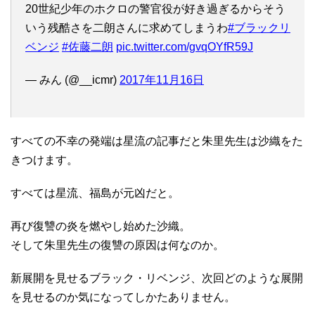
20世紀少年のホクロの警官役が好き過ぎるからそう
いう残酷さを二朗さんに求めてしまうわ
#ブラックリ
ベンジ
#佐藤二朗
pic.twitter.com/gvqOYfR59J
— みん (@__icmr)
2017年11月16日
すべての不幸の発端は星流の記事だと朱里先生は沙織をた
きつけます。
すべては星流、福島が元凶だと。
再び復讐の炎を燃やし始めた沙織。
そして朱里先生の復讐の原因は何なのか。
新展開を見せるブラック・リベンジ、次回どのような展開
を見せるのか気になってしかたありません。