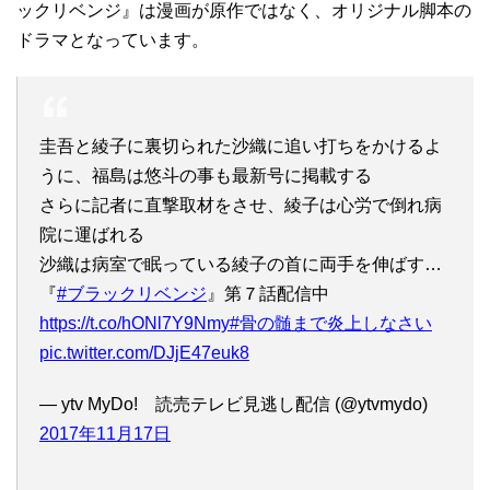
ックリベンジ』は漫画が原作ではなく、オリジナル脚本の
ドラマとなっています。
圭吾と綾子に裏切られた沙織に追い打ちをかけるよ
うに、福島は悠斗の事も最新号に掲載する
さらに記者に直撃取材をさせ、綾子は心労で倒れ病
院に運ばれる
沙織は病室で眠っている綾子の首に両手を伸ばす…
『
#ブラックリベンジ
』第７話配信中
https://t.co/hONl7Y9Nmy
#骨の髄まで炎上しなさい
pic.twitter.com/DJjE47euk8
— ytv MyDo! 読売テレビ見逃し配信 (@ytvmydo)
2017年11月17日