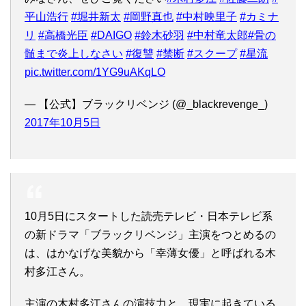
平山浩行
#堀井新太
#岡野真也
#中村映里子
#カミナ
リ
#高橋光臣
#DAIGO
#鈴木砂羽
#中村竜太郎
#骨の
髄まで炎上しなさい
#復讐
#禁断
#スクープ
#星流
pic.twitter.com/1YG9uAKqLO
— 【公式】ブラックリベンジ (@_blackrevenge_)
2017年10月5日
10月5日にスタートした読売テレビ・日本テレビ系
の新ドラマ「ブラックリベンジ」主演をつとめるの
は、はかなげな美貌から「幸薄女優」と呼ばれる木
村多江さん。
主演の木村多江さんの演技力と、現実に起きている