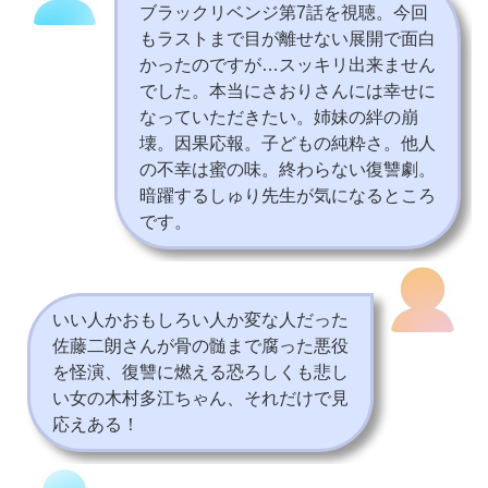
ブラックリベンジ第7話を視聴。今回
もラストまで目が離せない展開で面白
かったのですが…スッキリ出来ません
でした。本当にさおりさんには幸せに
なっていただきたい。姉妹の絆の崩
壊。因果応報。子どもの純粋さ。他人
の不幸は蜜の味。終わらない復讐劇。
暗躍するしゅり先生が気になるところ
です。
いい人かおもしろい人か変な人だった
佐藤二朗さんが骨の髄まで腐った悪役
を怪演、復讐に燃える恐ろしくも悲し
い女の木村多江ちゃん、それだけで見
応えある！