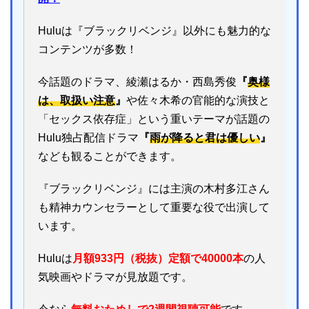
Huluは『ブラックリベンジ』以外にも魅力的な
コンテンツが多数！
今話題のドラマ、綾瀬はるか・西島秀俊
『
奥様
は、取扱い注意
』
や佐々木希の官能的な演技と
「セックス依存症」という重いテーマが話題の
Hulu独占配信ドラマ
『
雨が降ると君は優しい
』
なども観ることができます。
『ブラックリベンジ』には主演の木村多江さん
も精神カウンセラーとして重要な役で出演して
います。
Huluは
月額933円（税抜）定額で40000本
の人
気映画やドラマが見放題です。