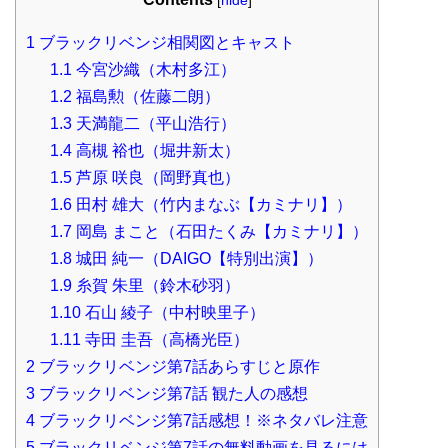
1
ブラックリベンジ相関図とキャスト
1.1
今宮沙織（木村多江）
1.2
福島勲（佐藤二朗）
1.3
天満龍二（平山浩行）
1.4
高槻 裕也（堀井新太）
1.5
芦原 咲良（岡野真也）
1.6
田村 雄大（竹内まなぶ【カミナリ】）
1.7
岡島 まこと（石田たくみ【カミナリ】）
1.8
城田 純一（DAIGO【特別出演】）
1.9
糸賀 朱里（鈴木砂羽）
1.10
石山 綾子（中村映里子）
1.11
寺田 圭吾（高橋光臣）
2
ブラックリベンジ第7話あらすじと原作
3
ブラックリベンジ第7話 観た人の感想
4
ブラックリベンジ第7話感想！※ネタバレ注意
5
ブラックリベンジ第7話の無料動画を見るには