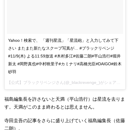
Yahoo！検索で、 「週刊星流」「星流砲」と入力してみて下
さい またまた新たなスクープ写真が… #ブラックリベンジ
#11/9(木) よる11:59放送 #木村多江#佐藤二朗#平山浩行#堀井
新太 #岡野真也#中村映里子#カミナリ#高橋光臣#DAIGO#鈴木
砂羽
【公式】ブラックリベンジさん(@_blackrevenge_)がシェアした投稿 –
福島編集長を許さないと天満（平山浩行）は星流を去りま
す。天満がこのまま終わるとは思えません。
寺田圭吾の記事をさらに盛り上げていく福島編集長（佐藤
二朗）。