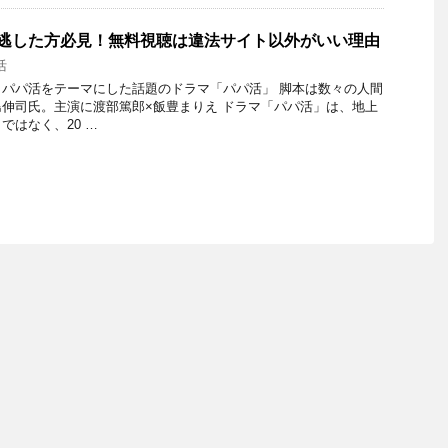
見逃した方必見！無料視聴は違法サイト以外がいい理由
活
パパ活をテーマにした話題のドラマ「パパ活」 脚本は数々の人間
伸司氏。主演に渡部篤郎×飯豊まりえ ドラマ「パパ活」は、地上
ではなく、20 …