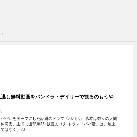
ィ
ンド
リー
見逃し無料動画をパンドラ・デイリーで観るのもうや
活
パパ活をテーマにした話題のドラマ「パパ活」 脚本は数々の人間
伸司氏。主演に渡部篤郎×飯豊まりえ ドラマ「パパ活」は、地上
ではなく、20 …