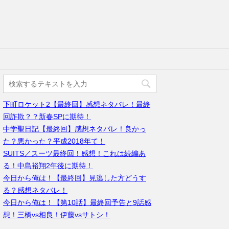
下町ロケット2【最終回】感想ネタバレ！最終
回詐欺？？新春SPに期待！
中学聖日記【最終回】感想ネタバレ！良かっ
た？悪かった？平成2018年て！
SUITS／スーツ最終回！感想！これは続編あ
る！中島裕翔2年後に期待！
今日から俺は！【最終回】見逃した方どうす
る？感想ネタバレ！
今日から俺は！【第10話】最終回予告と9話感
想！三橋vs相良！伊藤vsサトシ！