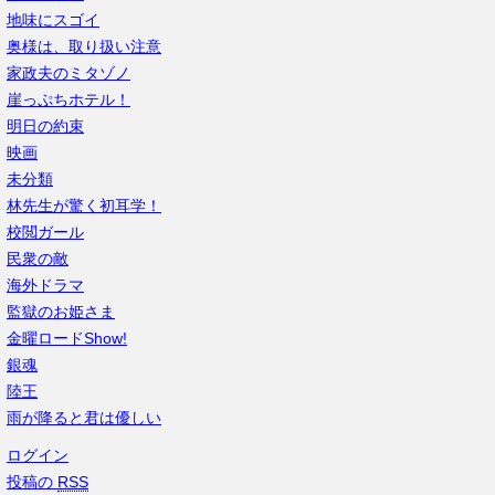
地味にスゴイ
奥様は、取り扱い注意
家政夫のミタゾノ
崖っぷちホテル！
明日の約束
映画
未分類
林先生が驚く初耳学！
校閲ガール
民衆の敵
海外ドラマ
監獄のお姫さま
金曜ロードShow!
銀魂
陸王
雨が降ると君は優しい
ログイン
投稿の
RSS