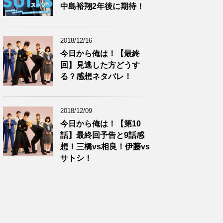
中島裕翔2年後に期待！
2018/12/16
今日から俺は！【最終
回】見逃した方どうす
る？感想ネタバレ！
2018/12/09
今日から俺は！【第10
話】最終回予告と9話感
想！三橋vs相良！伊藤vs
サトシ！