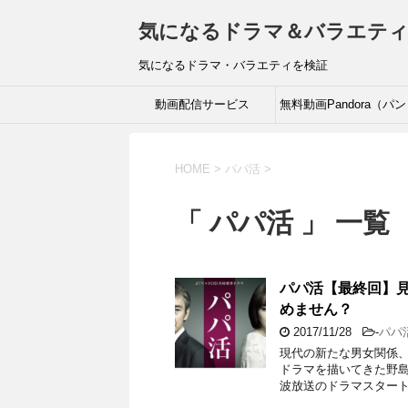
気になるドラマ＆バラエテ
気になるドラマ・バラエティを検証
動画配信サービス
無料動画Pandora（パ
ラ）Dailymotion（デイ
HOME
>
パパ活
>
モーション）の危険性
「 パパ活 」 一覧
パパ活【最終回】
めません？
2017/11/28
-
パパ
現代の新たな男女関係、
ドラマを描いてきた野島
波放送のドラマスタート