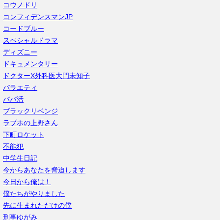
コウノドリ
コンフィデンスマンJP
コードブルー
スペシャルドラマ
ディズニー
ドキュメンタリー
ドクターX外科医大門未知子
バラエティ
パパ活
ブラックリベンジ
ラブホの上野さん
下町ロケット
不能犯
中学生日記
今からあなたを脅迫します
今日から俺は！
僕たちがやりました
先に生まれただけの僕
刑事ゆがみ