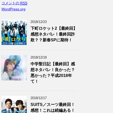
コメントの
RSS
WordPress.org
2018/12/23
下町ロケット2【最終回】
感想ネタバレ！最終回詐
欺？？新春SPに期待！
2018/12/18
中学聖日記【最終回】感
想ネタバレ！良かった？
悪かった？平成2018年
て！
2018/12/17
SUITS／スーツ最終回！
感想！これは続編ある！