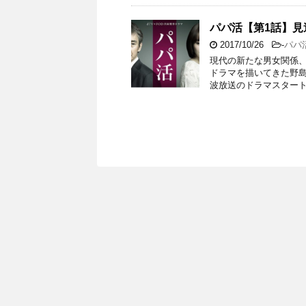
パパ活【第1話】
2017/10/26
-
パパ
現代の新たな男女関係、
ドラマを描いてきた野島
波放送のドラマスタート