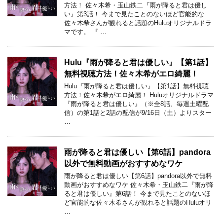
方法！ 佐々木希・玉山鉄二『雨が降ると君は優し
い』第3話！ 今まで見たことのないほど官能的な
佐々木希さんが観れると話題のHuluオリジナルドラ
マです。 『 …
Hulu『雨が降ると君は優しい』【第1話】
無料視聴方法！佐々木希がエロ綺麗！
Hulu『雨が降ると君は優しい』【第1話】無料視聴
方法！佐々木希がエロ綺麗！ Huluオリジナルドラマ
『雨が降ると君は優しい』（※全8話、毎週土曜配
信）の第1話と2話の配信が9/16日（土）よりスター
…
雨が降ると君は優しい【第6話】pandora
以外で無料動画がおすすめなワケ
雨が降ると君は優しい【第6話】pandora以外で無料
動画がおすすめなワケ 佐々木希・玉山鉄二『雨が降
ると君は優しい』第6話！ 今まで見たことのないほ
ど官能的な佐々木希さんが観れると話題のHuluオリ
…