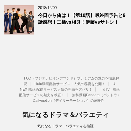
2018/12/09
今日から俺は！【第10話】最終回予告と9
話感想！三橋vs相良！伊藤vsサトシ！
FOD（フジテレビオンデマンド）プレミアムの魅力を徹底解
説
Hulu動画配信サービス！人気の秘密を公開！
U-
NEXT動画配信サービス人気の理由をズバリ！
「dTV」動画
配信サービスの魅力を検証！
無料動画Pandora（パンドラ）
Dailymotion（デイリーモーション）の危険性
気になるドラマ＆バラエティ
気になるドラマ・バラエティを検証