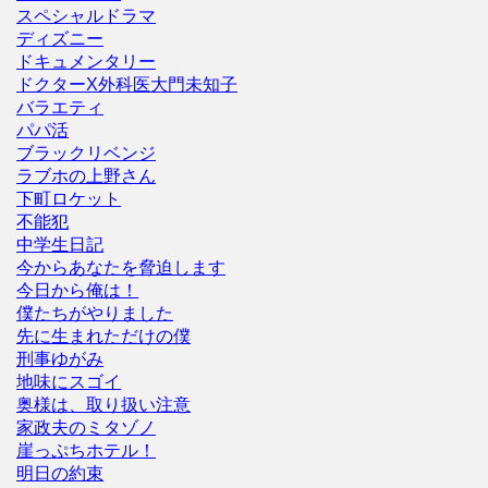
スペシャルドラマ
ディズニー
ドキュメンタリー
ドクターX外科医大門未知子
バラエティ
パパ活
ブラックリベンジ
ラブホの上野さん
下町ロケット
不能犯
中学生日記
今からあなたを脅迫します
今日から俺は！
僕たちがやりました
先に生まれただけの僕
刑事ゆがみ
地味にスゴイ
奥様は、取り扱い注意
家政夫のミタゾノ
崖っぷちホテル！
明日の約束