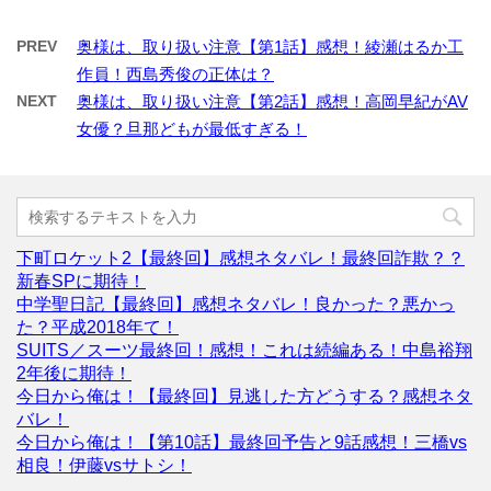
PREV
奥様は、取り扱い注意【第1話】感想！綾瀬はるか工
作員！西島秀俊の正体は？
NEXT
奥様は、取り扱い注意【第2話】感想！高岡早紀がAV
女優？旦那どもが最低すぎる！
下町ロケット2【最終回】感想ネタバレ！最終回詐欺？？
新春SPに期待！
中学聖日記【最終回】感想ネタバレ！良かった？悪かっ
た？平成2018年て！
SUITS／スーツ最終回！感想！これは続編ある！中島裕翔
2年後に期待！
今日から俺は！【最終回】見逃した方どうする？感想ネタ
バレ！
今日から俺は！【第10話】最終回予告と9話感想！三橋vs
相良！伊藤vsサトシ！