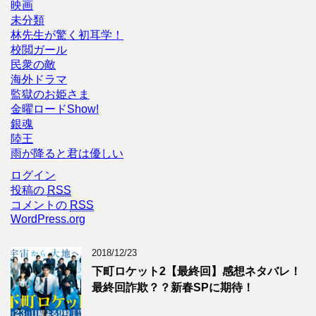
映画
未分類
林先生が驚く初耳学！
校閲ガール
民衆の敵
海外ドラマ
監獄のお姫さま
金曜ロードShow!
銀魂
陸王
雨が降ると君は優しい
ログイン
投稿の
RSS
コメントの
RSS
WordPress.org
2018/12/23
下町ロケット2【最終回】感想ネタバレ！
最終回詐欺？？新春SPに期待！