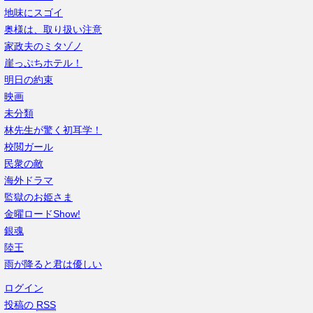
地味にスゴイ
奥様は、取り扱い注意
家政夫のミタゾノ
崖っぷちホテル！
明日の約束
映画
未分類
林先生が驚く初耳学！
校閲ガール
民衆の敵
海外ドラマ
監獄のお姫さま
金曜ロードShow!
銀魂
陸王
雨が降ると君は優しい
ログイン
投稿の
RSS