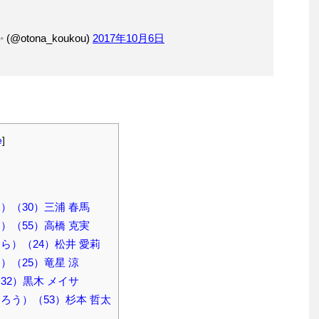
otona_koukou)
2017年10月6日
e
]
）（30）三浦 春馬
）（55）高橋 克実
ら）（24）松井 愛莉
）（25）竜星 涼
32）黒木 メイサ
ろう）（53）杉本 哲太