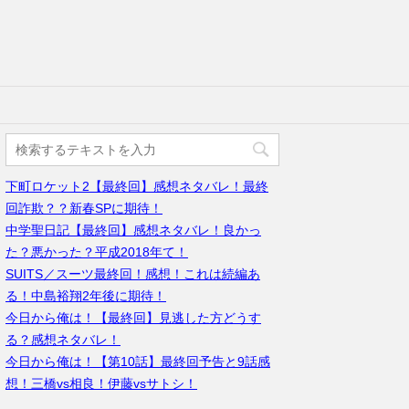
下町ロケット2【最終回】感想ネタバレ！最終
回詐欺？？新春SPに期待！
中学聖日記【最終回】感想ネタバレ！良かっ
た？悪かった？平成2018年て！
SUITS／スーツ最終回！感想！これは続編あ
る！中島裕翔2年後に期待！
今日から俺は！【最終回】見逃した方どうす
る？感想ネタバレ！
今日から俺は！【第10話】最終回予告と9話感
想！三橋vs相良！伊藤vsサトシ！