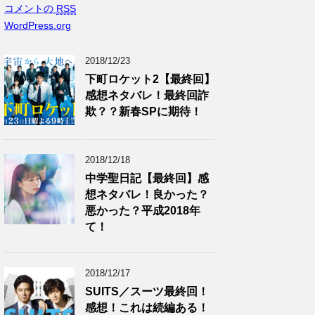
コメントの
RSS
WordPress.org
2018/12/23
下町ロケット2【最終回】
感想ネタバレ！最終回詐
欺？？新春SPに期待！
2018/12/18
中学聖日記【最終回】感
想ネタバレ！良かった？
悪かった？平成2018年
て！
2018/12/17
SUITS／スーツ最終回！
感想！これは続編ある！