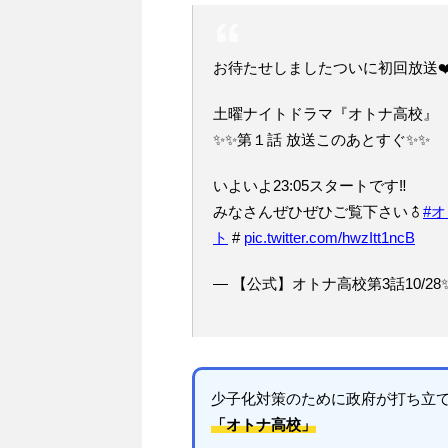
お待たせしましたついに初回放送❤
‍土曜ナイトドラマ『オトナ高校』‍
✨✨第１話 放送このあとすぐ✨✨
いよいよ23:05スタートです‼️
みなさんぜひぜひご覧下さい‍♂
#
ト
#
pic.twitter.com/hwzItt1ncB
— 【公式】オトナ高校第3話10/28✨ (@
少子化対策のために政府が打ち立て
「オトナ高校」