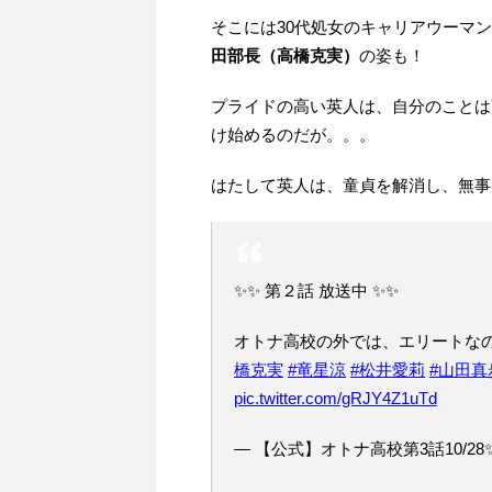
そこには30代処女のキャリアウーマ
田部長（高橋克実）
の姿も！
プライドの高い英人は、自分のことは
け始めるのだが。。。
はたして英人は、童貞を解消し、無事
✨✨‍ 第２話 放送中 ‍✨✨
オトナ高校の外では、エリートな
橋克実
#竜星涼
#松井愛莉
#山田真
pic.twitter.com/gRJY4Z1uTd
— 【公式】オトナ高校第3話10/28✨ (@