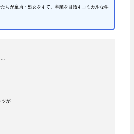
ナたちが童貞・処女をすて、卒業を目指すコミカルな学
に…
️
ンツが