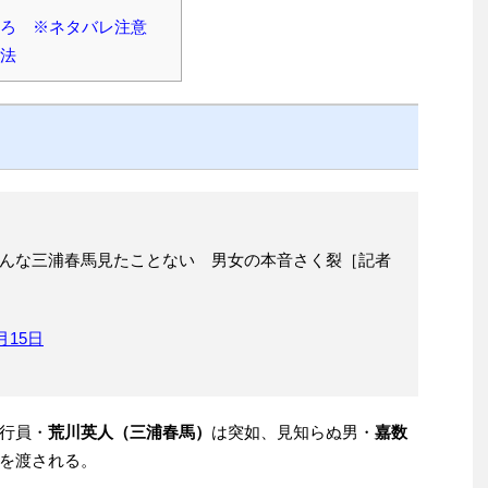
ころ ※ネタバレ注意
方法
校』こんな三浦春馬見たことない 男女の本音さく裂［記者
0月15日
行員・
荒川英人（三浦春馬）
は突如、見知らぬ男・
嘉数
を渡される。