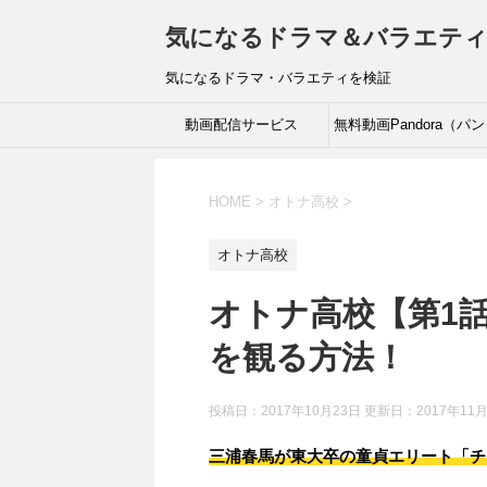
気になるドラマ＆バラエテ
気になるドラマ・バラエティを検証
動画配信サービス
無料動画Pandora（パ
ラ）Dailymotion（デイ
HOME
>
オトナ高校
>
モーション）の危険性
オトナ高校
オトナ高校【第1
を観る方法！
投稿日：2017年10月23日 更新日：
2017年11
三浦春馬が東大卒の童貞エリート「チ