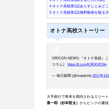
4
オトナ高校第1話あらすじとみど
5
オトナ高校第1話無料動画を観る
オトナ高校ストーリー
ORICON NEWS:『オトナ高
コラム］
https://t.co/yRJRXVfC8n
— 毎日新聞 (@mainichi)
2017年1
大手銀行で将来を期待されるエリート
喜一郎（杉本哲太）
からピンクの書状