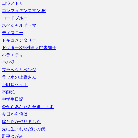
コウノドリ
コンフィデンスマンJP
コードブルー
スペシャルドラマ
ディズニー
ドキュメンタリー
ドクターX外科医大門未知子
バラエティ
パパ活
ブラックリベンジ
ラブホの上野さん
下町ロケット
不能犯
中学生日記
今からあなたを脅迫します
今日から俺は！
僕たちがやりました
先に生まれただけの僕
刑事ゆがみ