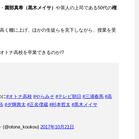
ン・
園部真希（黒木メイサ）
や英人の上司である50代の
権
高く棚に上げ、ほかの生徒らを見下しながら、授業を受
オトナ高校を卒業できるのか!?
のに
#オトナ高校
#やらみそ
#テレビ朝日
#三浦春馬
#高
歩
#夕輝壽太
#正名僕蔵
#杉本哲太
#黒木メイサ
otona_koukou)
2017年10月21日