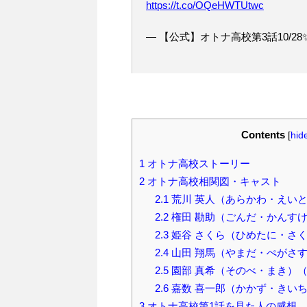
https://t.co/OQeHWTUtwc
— 【公式】オトナ高校第3話10/28✨ (@
Contents
[
hid
1
オトナ高校ストーリー
2
オトナ高校相関図・キャスト
2.1
荒川 英人（あらかわ・えいと
2.2
権田 勘助（ごんだ・かんすけ
2.3
姫谷 さくら（ひめたに・さく
2.4
山田 翔馬（やまだ・ぺがさす
2.5
園部 真希（そのべ・まき）（
2.6
嘉数 喜一郎（かかず・きいち
3
オトナ高校第1話を見た人の感想