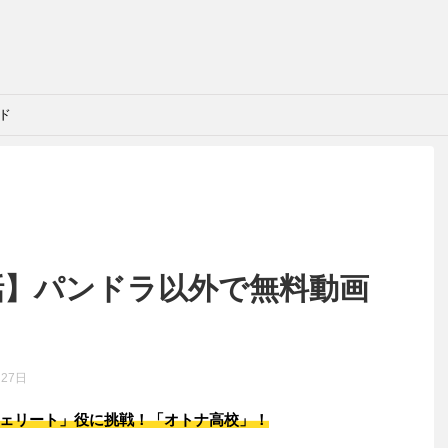
ィ
ンド
リー
話】パンドラ以外で無料動画
月27日
ェリート」役に挑戦！「オトナ高校」！