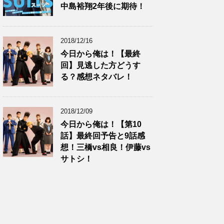
中島裕翔2年後に期待！
2018/12/16
今日から俺は！【最終
回】見逃した方どうす
る？感想ネタバレ！
2018/12/09
今日から俺は！【第10
話】最終回予告と9話感
想！三橋vs相良！伊藤vs
サトシ！