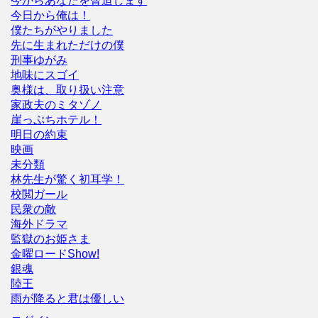
今からあなたを脅迫します
今日から俺は！
僕たちがやりました
先に生まれただけの僕
刑事ゆがみ
地味にスゴイ
奥様は、取り扱い注意
家政夫のミタゾノ
崖っぷちホテル！
明日の約束
映画
未分類
林先生が驚く初耳学！
校閲ガール
民衆の敵
海外ドラマ
監獄のお姫さま
金曜ロードShow!
銀魂
陸王
雨が降ると君は優しい