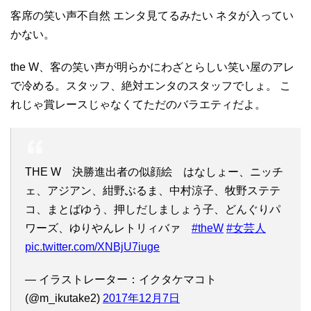
客席の笑い声不自然 エンタ見てるみたい ネタが入ってい
かない。
the W、客の笑い声が明らかにわざとらしい笑い屋のアレ
で冷める。スタッフ、絶対エンタのスタッフでしょ。 こ
れじゃ賞レースじゃなくてただのバラエティだよ。
THE W 決勝進出者の似顔絵 はなしょー、ニッチ
ェ、アジアン、紺野ぶるま、中村涼子、牧野ステテ
コ、まとばゆう、押しだしましょう子、どんぐりパ
ワーズ、ゆりやんレトリィバァ
#theW
#女芸人
pic.twitter.com/XNBjU7iuge
— イラストレーター：イクタケマコト
(@m_ikutake2)
2017年12月7日