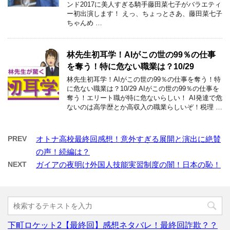
ンド2017に美人すぎる騎手藤田菜七子がバラエティ
ー初出演します！ えっ、ちょっとさあ、藤田菜七子
ちゃんめ …
林先生初耳学！AIがこの世の99％の仕事
を奪う！特に危ない職業は？10/29
林先生初耳学！AIがこの世の99％の仕事を奪う！特
に危ない職業は？10/29 AIがこの世の99％の仕事を
奪う！エリート職が特に危ないらしい！ AI発達で危
ないのは高学歴とか高収入の職業らしいぞ！税理 …
PREV
オトナ高校最終回感想！意外すぎる展開と演出に絶賛
の声！続編は？
NEXT
ガイアの夜明け外国人技能実習制度の闇！日本の恥！
下町ロケット2【最終回】感想ネタバレ！最終回詐欺？？