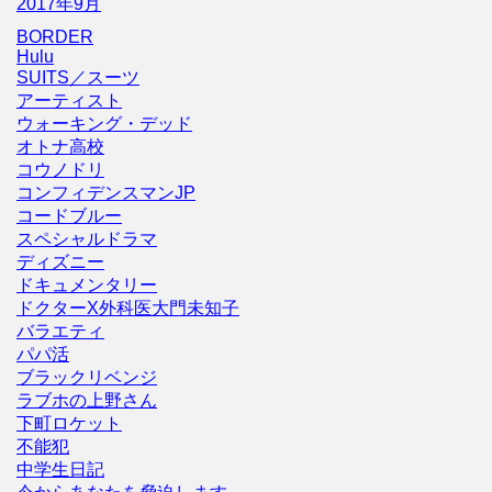
2017年9月
BORDER
Hulu
SUITS／スーツ
アーティスト
ウォーキング・デッド
オトナ高校
コウノドリ
コンフィデンスマンJP
コードブルー
スペシャルドラマ
ディズニー
ドキュメンタリー
ドクターX外科医大門未知子
バラエティ
パパ活
ブラックリベンジ
ラブホの上野さん
下町ロケット
不能犯
中学生日記