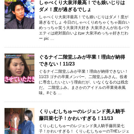
しゃべくり大泉洋最高！でも娘いじりは
ダメ！度が過ぎるでしょ
しゃべくり大泉洋最高！でも娘いじりはダメ！度が
過ぎるでしょ 今日のしゃべくりめちゃくちゃ面白い
めっっちゃ笑う大泉洋大好き 大泉洋さんが出るバラ
エティは絶対面白いよねw 大泉洋めっちゃ好きだわ
ー pic …
ぐるナイ二階堂ふみが卒業！理由が納得
できない！11/23
ぐるナイ二階堂ふみが卒業！理由が納得できない！
11/23 ゴチの卒業メンバー、二階堂ふみさん。役者
に専念したいという理由だが、いなくなるのは残念
だ。 二階堂ふみ。まさかのアイドルの卒業発表風
味。#ぐる …
くりぃむしちゅーのレジェンド美人騎手
藤田菜七子！かわいすぎる！11/13
くりぃむしちゅーのレジェンド美人騎手藤田菜七
子！かわいすぎる！ くりぃむしちゅーのTHEレジェ