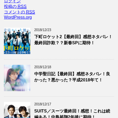
ログイン
投稿の
RSS
コメントの
RSS
WordPress.org
2018/12/23
下町ロケット2【最終回】感想ネタバレ！
最終回詐欺？？新春SPに期待！
2018/12/18
中学聖日記【最終回】感想ネタバレ！良
かった？悪かった？平成2018年て！
2018/12/17
SUITS／スーツ最終回！感想！これは続
編ある！中島裕翔2年後に期待！